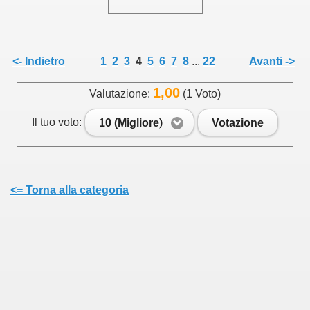
<- Indietro
1
2
3
4
5
6
7
8
...
22
Avanti ->
1,00
Valutazione:
(1 Voto)
Il tuo voto:
10 (Migliore)
Votazione
<= Torna alla categoria