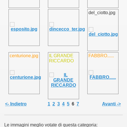
del_ciotto.jpg
centurione.jpg
IL GRANDE
FABBRO......
RICCARDO
<- Indietro
1
2
3
4
5
6
7
Avanti ->
Le immagini meglio votate di questa categoria: