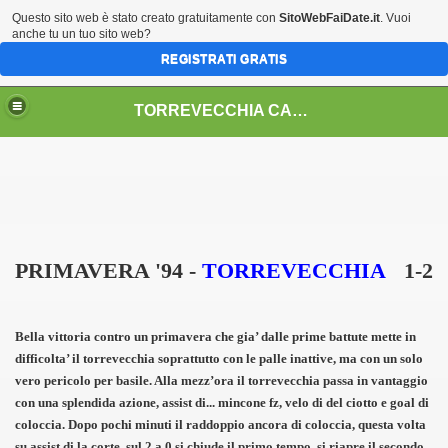
Questo sito web è stato creato gratuitamente con
SitoWebFaiDate.it
. Vuoi
anche tu un tuo sito web?
REGISTRATI GRATIS
TORREVECCHIA CALCIO 2004
PRIMAVERA '94 -
TORREVECCHIA
1-2
Bella vittoria contro un primavera che gia’ dalle prime battute mette in
difficolta’ il torrevecchia soprattutto con le palle inattive, ma con un solo
vero pericolo per basile. Alla mezz’ora il torrevecchia passa in vantaggio
con una splendida azione, assist di
...
mincone fz, velo di del ciotto e goal di
coloccia. Dopo pochi minuti il raddoppio ancora di coloccia, questa volta
su assist di la corte. sul 2 a 0 si chiude il primo tempo, si riapre il secondo